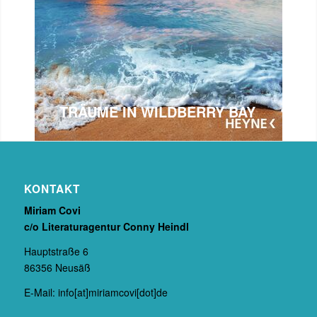
KONTAKT
Miriam Covi
c/o Literaturagentur Conny Heindl
Hauptstraße 6
86356 Neusäß
E-Mail: info[at]miriamcovi[dot]de